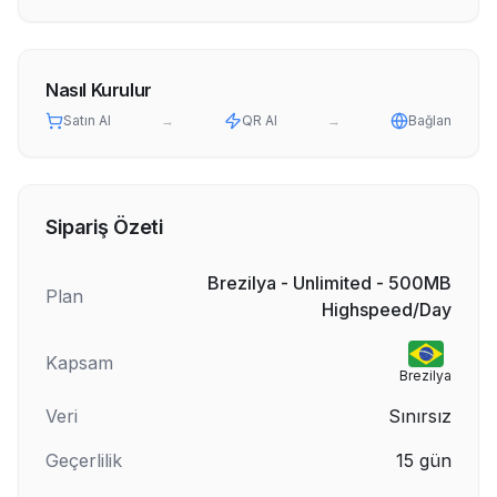
Nasıl Kurulur
Satın Al
→
QR Al
→
Bağlan
Sipariş Özeti
Brezilya - Unlimited - 500MB
Plan
Highspeed/Day
Kapsam
Brezilya
Veri
Sınırsız
Geçerlilik
15
gün