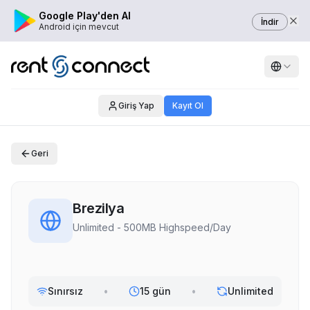
Google Play'den Al
İndir
Android için mevcut
Giriş Yap
Kayıt Ol
Geri
Brezilya
Unlimited - 500MB Highspeed/Day
Sınırsız
•
15 gün
•
Unlimited