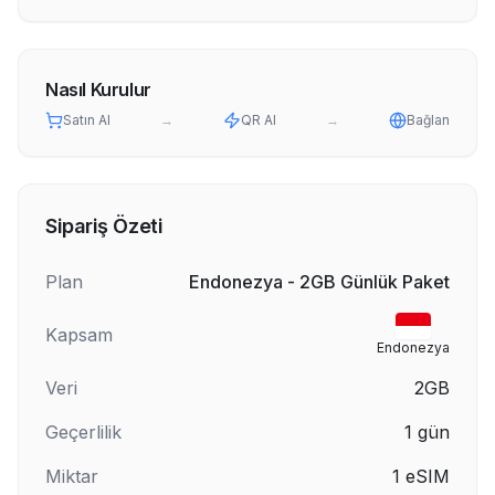
Nasıl Kurulur
Satın Al
→
QR Al
→
Bağlan
Sipariş Özeti
Plan
Endonezya - 2GB Günlük Paket
Kapsam
Endonezya
Veri
2GB
Geçerlilik
1
gün
Miktar
1
eSIM