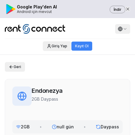
Google Play'den Al
İndir
Android için mevcut
Giriş Yap
Kayıt Ol
Geri
Endonezya
2GB Daypass
2GB
•
null gün
•
Daypass