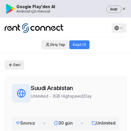
Google Play'den Al
İndir
Android için mevcut
Giriş Yap
Kayıt Ol
Geri
Suudi Arabistan
Unlimited - 3GB Highspeed/Day
Sınırsız
•
30 gün
•
Unlimited