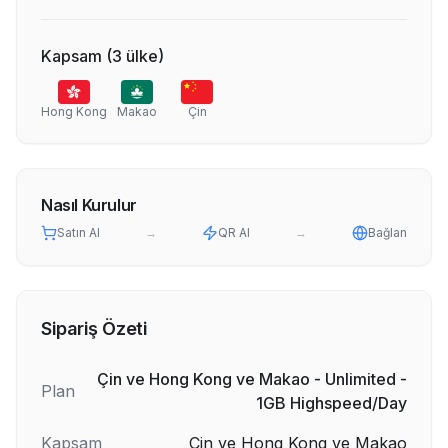
Kapsam
(
3
ülke
)
Hong Kong
Makao
Çin
Nasıl Kurulur
Satın Al
→
QR Al
→
Bağlan
Sipariş Özeti
Çin ve Hong Kong ve Makao - Unlimited -
Plan
1GB Highspeed/Day
Kapsam
Çin ve Hong Kong ve Makao