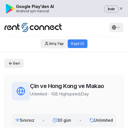
Google Play'den Al
İndir
Android için mevcut
Giriş Yap
Kayıt Ol
Geri
Çin ve Hong Kong ve Makao
Unlimited - 1GB Highspeed/Day
Sınırsız
•
30 gün
•
Unlimited