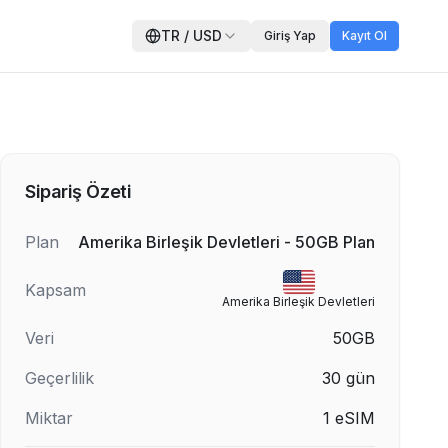
TR
/
USD
Giriş Yap
Kayıt Ol
Sipariş Özeti
Plan
Amerika Birleşik Devletleri - 50GB Plan
Kapsam
Amerika Birleşik Devletleri
Veri
50GB
Geçerlilik
30
gün
Miktar
1
eSIM