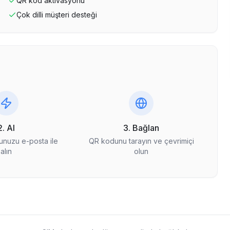
QR kod aktivasyonu
Çok dilli müşteri desteği
2. Al
3. Bağlan
nuzu e-posta ile
QR kodunu tarayın ve çevrimiçi
alın
olun