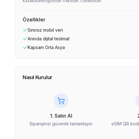
Kazakistan
Kırgızistan
Pakistan
Özbekistan
Özellikler
Sınırsız
mobil veri
Anında dijital teslimat
Kapsam
Orta Asya
Nasıl Kurulur
1. Satın Al
Siparişinizi güvenle tamamlayın
eSIM QR kodu