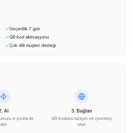
Geçerlilik
7
gün
QR kod aktivasyonu
Çok dilli müşteri desteği
2. Al
3. Bağlan
nuzu e-posta ile
QR kodunu tarayın ve çevrimiçi
alın
olun