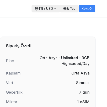
TR
/
USD
Giriş Yap
Kayıt Ol
Sipariş Özeti
Orta Asya - Unlimited - 3GB
Plan
Highspeed/Day
Kapsam
Orta Asya
Veri
Sınırsız
Geçerlilik
7
gün
Miktar
1
eSIM