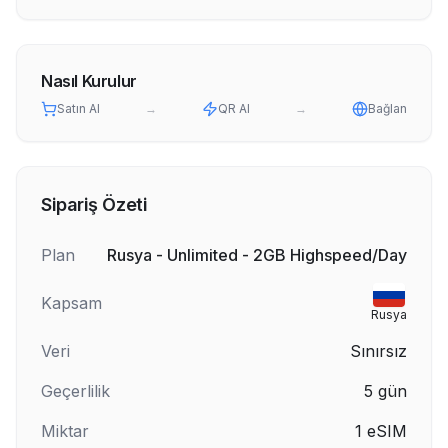
Nasıl Kurulur
Satın Al
→
QR Al
→
Bağlan
Sipariş Özeti
Plan
Rusya - Unlimited - 2GB Highspeed/Day
Kapsam
Rusya
Veri
Sınırsız
Geçerlilik
5
gün
Miktar
1
eSIM