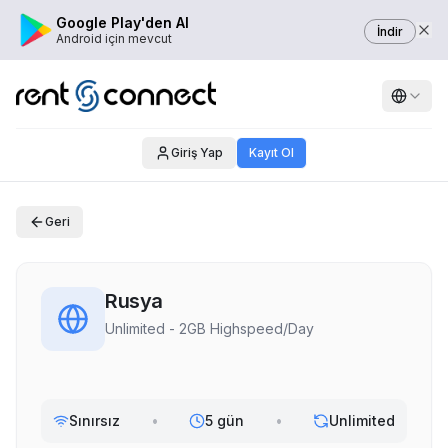
Google Play'den Al
İndir
Android için mevcut
Giriş Yap
Kayıt Ol
Geri
Rusya
Unlimited - 2GB Highspeed/Day
Sınırsız
•
5 gün
•
Unlimited