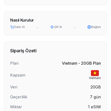
Nasıl Kurulur
Satın Al
→
QR Al
→
Bağlan
Sipariş Özeti
Plan
Vietnam - 20GB Plan
Kapsam
Vietnam
Veri
20GB
Geçerlilik
7
gün
Miktar
1
eSIM