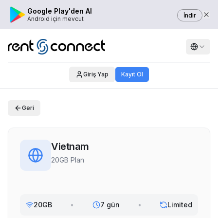
Google Play'den Al
İndir
Android için mevcut
Giriş Yap
Kayıt Ol
Geri
Vietnam
20GB Plan
20GB
•
7 gün
•
Limited