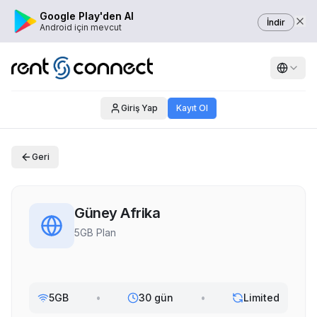
Google Play'den Al
İndir
Android için mevcut
Giriş Yap
Kayıt Ol
Geri
Güney Afrika
5GB Plan
5GB
•
30 gün
•
Limited