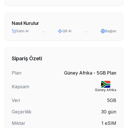
Nasıl Kurulur
Satın Al
→
QR Al
→
Bağlan
Sipariş Özeti
Plan
Güney Afrika - 5GB Plan
Kapsam
Güney Afrika
Veri
5GB
Geçerlilik
30
gün
Miktar
1
eSIM