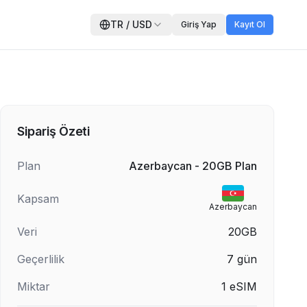
TR
/
USD
Giriş Yap
Kayıt Ol
Sipariş Özeti
Plan
Azerbaycan - 20GB Plan
Kapsam
Azerbaycan
Veri
20GB
Geçerlilik
7
gün
Miktar
1
eSIM