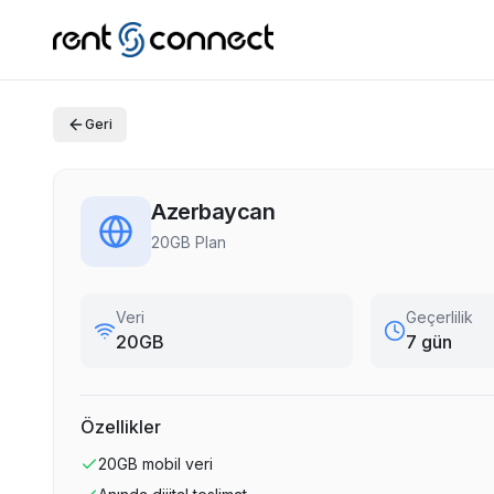
Geri
Azerbaycan
20GB Plan
Veri
Geçerlilik
20GB
7 gün
Özellikler
20GB
mobil veri