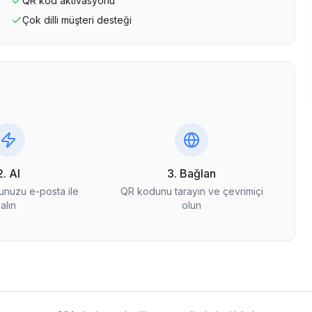
QR kod aktivasyonu
Çok dilli müşteri desteği
2. Al
3. Bağlan
nuzu e-posta ile
QR kodunu tarayın ve çevrimiçi
alın
olun