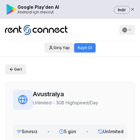
Google Play'den Al
İndir
Android için mevcut
Giriş Yap
Kayıt Ol
Geri
Avustralya
Unlimited - 3GB Highspeed/Day
Sınırsız
•
5 gün
•
Unlimited