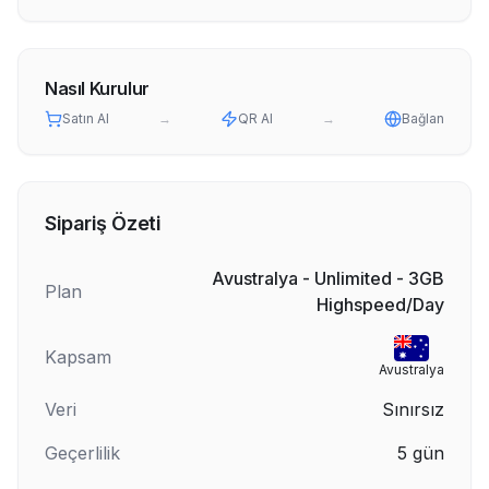
Nasıl Kurulur
Satın Al
→
QR Al
→
Bağlan
Sipariş Özeti
Avustralya - Unlimited - 3GB
Plan
Highspeed/Day
Kapsam
Avustralya
Veri
Sınırsız
Geçerlilik
5
gün