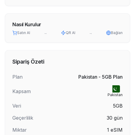
Nasıl Kurulur
Satın Al
→
QR Al
→
Bağlan
Sipariş Özeti
Plan
Pakistan - 5GB Plan
Kapsam
Pakistan
Veri
5GB
Geçerlilik
30
gün
Miktar
1
eSIM