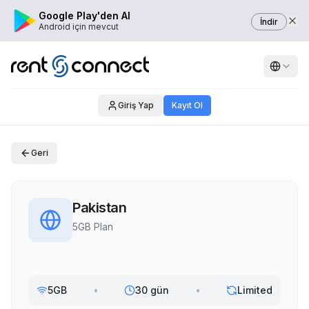
Google Play'den Al
İndir
Android için mevcut
Giriş Yap
Kayıt Ol
Geri
Pakistan
5GB Plan
5GB
•
30 gün
•
Limited