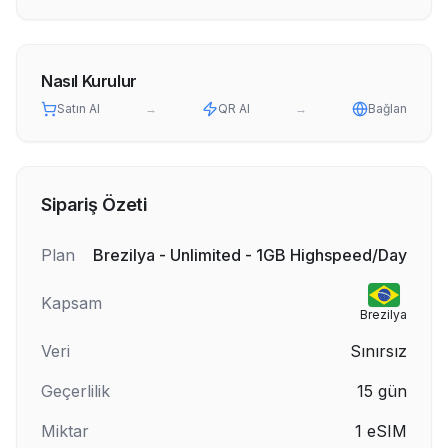
Nasıl Kurulur
Satın Al
→
QR Al
→
Bağlan
Sipariş Özeti
Plan
Brezilya - Unlimited - 1GB Highspeed/Day
Kapsam
Brezilya
Veri
Sınırsız
Geçerlilik
15
gün
Miktar
1
eSIM