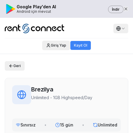
Google Play'den Al
İndir
Android için mevcut
Giriş Yap
Kayıt Ol
Geri
Brezilya
Unlimited - 1GB Highspeed/Day
Sınırsız
•
15 gün
•
Unlimited