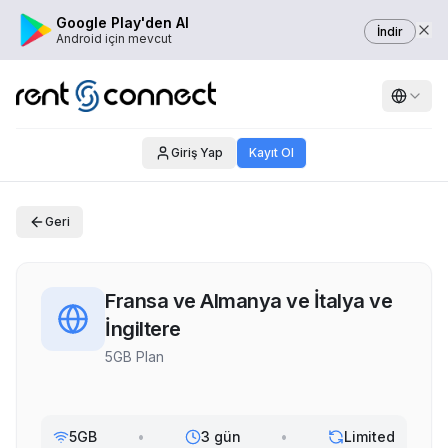
Google Play'den Al
İndir
Android için mevcut
Giriş Yap
Kayıt Ol
Geri
Fransa ve Almanya ve İtalya ve
İngiltere
5GB Plan
5GB
•
3 gün
•
Limited