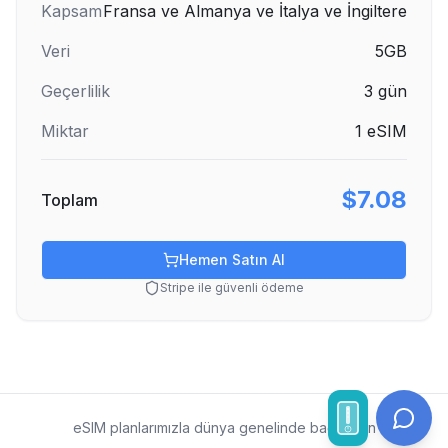
Kapsam
Fransa ve Almanya ve İtalya ve İngiltere
Veri
5GB
Geçerlilik
3
gün
Miktar
1
eSIM
$7.08
Toplam
Hemen Satın Al
Stripe ile güvenli ödeme
eSIM planlarımızla dünya genelinde bağlı kalın