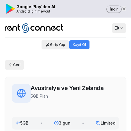
Google Play'den Al
İndir
Android için mevcut
Giriş Yap
Kayıt Ol
Geri
Avustralya ve Yeni Zelanda
5GB Plan
5GB
•
3 gün
•
Limited