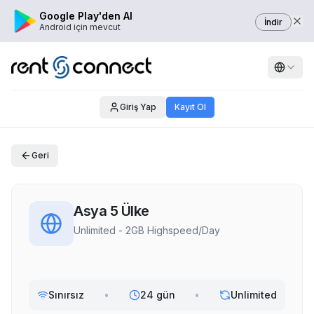
Google Play'den Al
İndir
Android için mevcut
Giriş Yap
Kayıt Ol
Geri
Asya 5 Ülke
Unlimited - 2GB Highspeed/Day
Sınırsız
•
24 gün
•
Unlimited