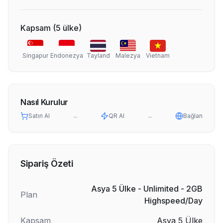
Kapsam
(
5
ülke
)
Singapur
Endonezya
Tayland
Malezya
Vietnam
Nasıl Kurulur
Satın Al
→
QR Al
→
Bağlan
Sipariş Özeti
Asya 5 Ülke - Unlimited - 2GB
Plan
Highspeed/Day
Kapsam
Asya 5 Ülke