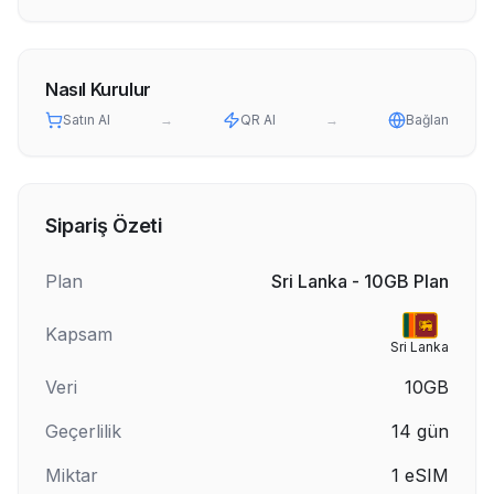
Nasıl Kurulur
Satın Al
→
QR Al
→
Bağlan
Sipariş Özeti
Plan
Sri Lanka - 10GB Plan
Kapsam
Sri Lanka
Veri
10GB
Geçerlilik
14
gün
Miktar
1
eSIM