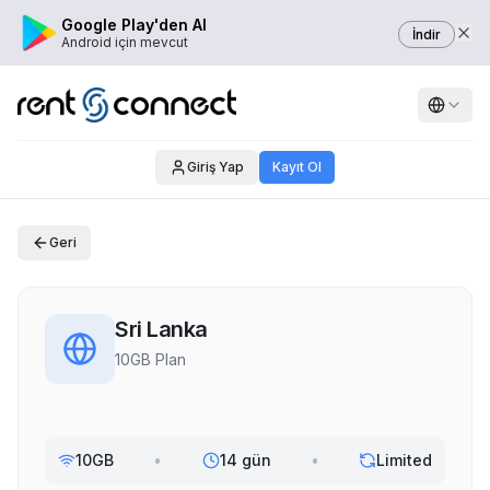
Google Play'den Al
İndir
Android için mevcut
Giriş Yap
Kayıt Ol
Geri
Sri Lanka
10GB Plan
10GB
•
14 gün
•
Limited