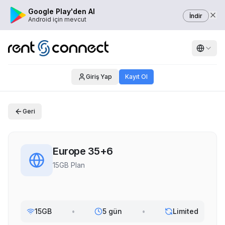
Google Play'den Al
İndir
Android için mevcut
Giriş Yap
Kayıt Ol
Geri
Europe 35+6
15GB Plan
15GB
•
5 gün
•
Limited