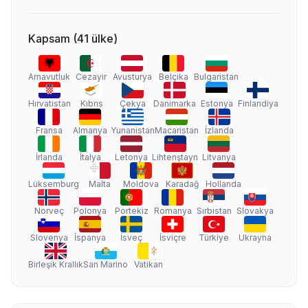
Kapsam
(
41
ülke
)
Arnavutluk
Cezayir
Avusturya
Belçika
Bulgaristan
Hırvatistan
Kıbrıs
Çekya
Danimarka
Estonya
Finlandiya
Fransa
Almanya
Yunanistan
Macaristan
İzlanda
İrlanda
İtalya
Letonya
Lihtenştayn
Litvanya
Lüksemburg
Malta
Moldova
Karadağ
Hollanda
Norveç
Polonya
Portekiz
Romanya
Sırbistan
Slovakya
Slovenya
İspanya
İsveç
İsviçre
Türkiye
Ukrayna
Birleşik Krallık
San Marino
Vatikan