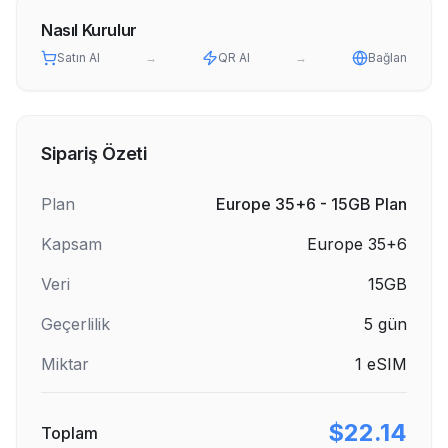
Nasıl Kurulur
Satın Al
→
QR Al
→
Bağlan
Sipariş Özeti
Plan
Europe 35+6 - 15GB Plan
Kapsam
Europe 35+6
Veri
15GB
Geçerlilik
5
gün
Miktar
1
eSIM
$22.14
Toplam