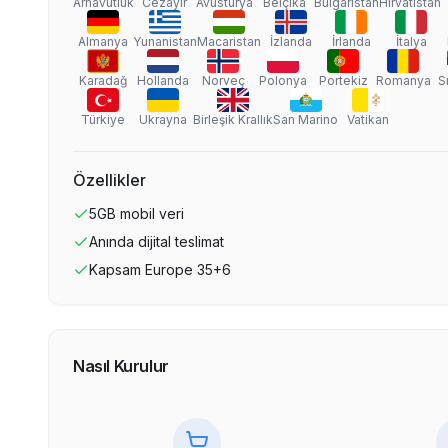
Arnavutluk
Cezayir
Avusturya
Belçika
Bulgaristan
Hırvatistan
Almanya
Yunanistan
Macaristan
İzlanda
İrlanda
İtalya
Karadağ
Hollanda
Norveç
Polonya
Portekiz
Romanya
S
Türkiye
Ukrayna
Birleşik Krallık
San Marino
Vatikan
Özellikler
5GB
mobil veri
Anında dijital teslimat
Kapsam
Europe 35+6
Nasıl Kurulur