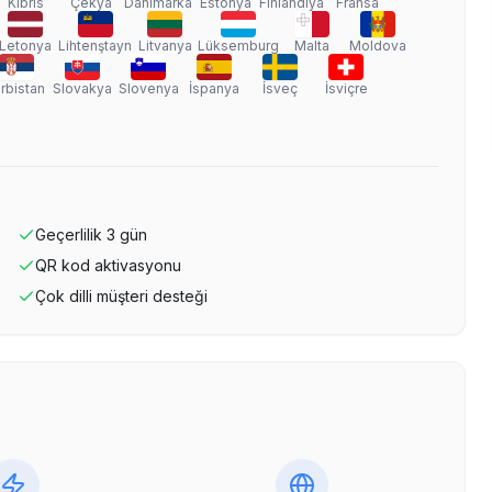
Kıbrıs
Çekya
Danimarka
Estonya
Finlandiya
Fransa
Letonya
Lihtenştayn
Litvanya
Lüksemburg
Malta
Moldova
ırbistan
Slovakya
Slovenya
İspanya
İsveç
İsviçre
Geçerlilik
3
gün
QR kod aktivasyonu
Çok dilli müşteri desteği