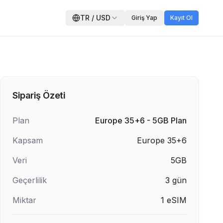
TR
/
USD
Giriş Yap
Kayıt Ol
Sipariş Özeti
Plan
Europe 35+6 - 5GB Plan
Kapsam
Europe 35+6
Veri
5GB
Geçerlilik
3
gün
Miktar
1
eSIM