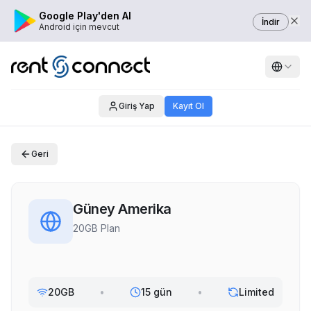
Google Play'den Al
İndir
Android için mevcut
Giriş Yap
Kayıt Ol
Geri
Güney Amerika
20GB Plan
20GB
•
15 gün
•
Limited