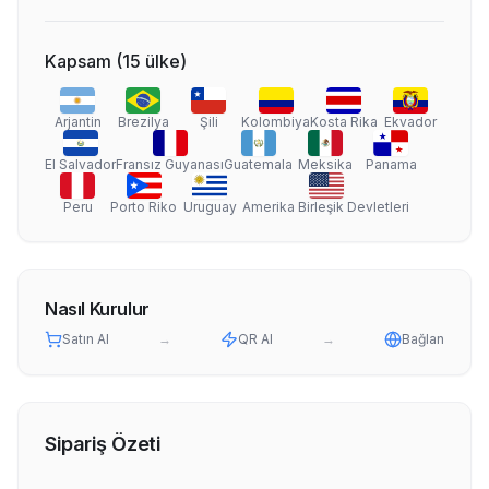
Kapsam
(
15
ülke
)
Arjantin
Brezilya
Şili
Kolombiya
Kosta Rika
Ekvador
El Salvador
Fransız Guyanası
Guatemala
Meksika
Panama
Peru
Porto Riko
Uruguay
Amerika Birleşik Devletleri
Nasıl Kurulur
Satın Al
→
QR Al
→
Bağlan
Sipariş Özeti