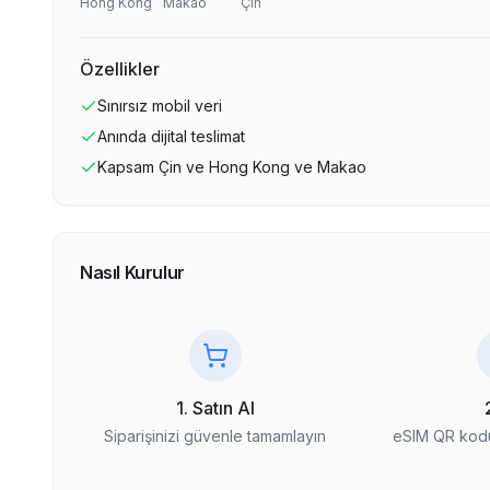
Hong Kong
Makao
Çin
Özellikler
Sınırsız
mobil veri
Anında dijital teslimat
Kapsam
Çin ve Hong Kong ve Makao
Nasıl Kurulur
1. Satın Al
Siparişinizi güvenle tamamlayın
eSIM QR kodu