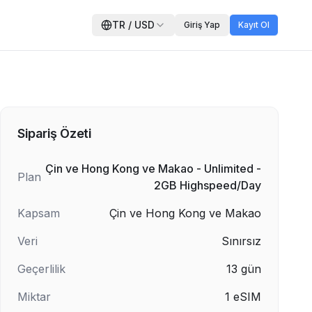
TR
/
USD
Giriş Yap
Kayıt Ol
Sipariş Özeti
Çin ve Hong Kong ve Makao - Unlimited -
Plan
2GB Highspeed/Day
Kapsam
Çin ve Hong Kong ve Makao
Veri
Sınırsız
Geçerlilik
13
gün
Miktar
1
eSIM