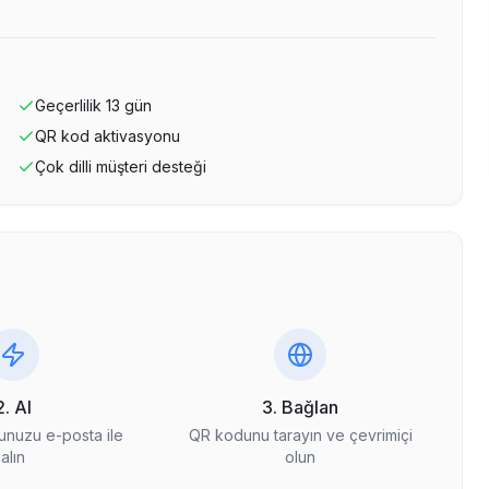
Geçerlilik
13
gün
QR kod aktivasyonu
Çok dilli müşteri desteği
2. Al
3. Bağlan
nuzu e-posta ile
QR kodunu tarayın ve çevrimiçi
alın
olun