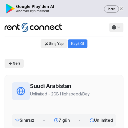
Google Play'den Al
İndir
Android için mevcut
Giriş Yap
Kayıt Ol
Geri
Suudi Arabistan
Unlimited - 2GB Highspeed/Day
Sınırsız
•
7 gün
•
Unlimited