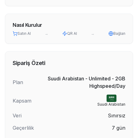
Nasıl Kurulur
Satın Al
→
QR Al
→
Bağlan
Sipariş Özeti
Suudi Arabistan - Unlimited - 2GB
Plan
Highspeed/Day
Kapsam
Suudi Arabistan
Veri
Sınırsız
Geçerlilik
7
gün