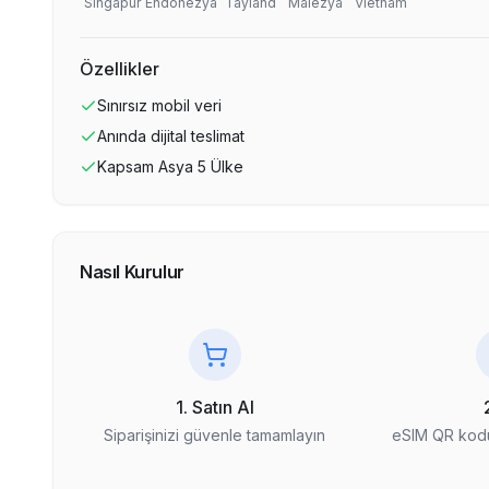
Singapur
Endonezya
Tayland
Malezya
Vietnam
Özellikler
Sınırsız
mobil veri
Anında dijital teslimat
Kapsam
Asya 5 Ülke
Nasıl Kurulur
1. Satın Al
Siparişinizi güvenle tamamlayın
eSIM QR kodu