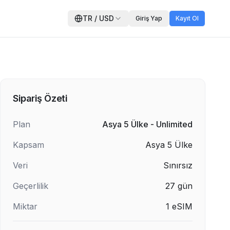
TR
/
USD
Giriş Yap
Kayıt Ol
Sipariş Özeti
Plan
Asya 5 Ülke - Unlimited
Kapsam
Asya 5 Ülke
Veri
Sınırsız
Geçerlilik
27
gün
Miktar
1
eSIM