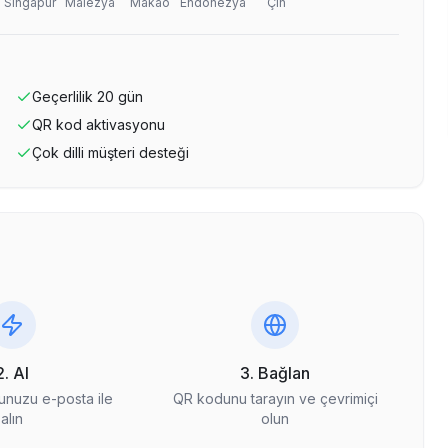
Singapur
Malezya
Makao
Endonezya
Çin
Geçerlilik
20
gün
QR kod aktivasyonu
Çok dilli müşteri desteği
2. Al
3. Bağlan
nuzu e-posta ile
QR kodunu tarayın ve çevrimiçi
alın
olun