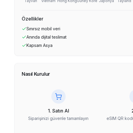
Tayvan
Vietnam
Hong Kong
Güney Kore
Japonya
Tayland
Özellikler
Sınırsız
mobil veri
Anında dijital teslimat
Kapsam
Asya
Nasıl Kurulur
1. Satın Al
Siparişinizi güvenle tamamlayın
eSIM QR kodu