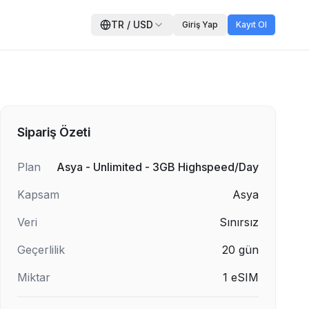
TR
/
USD
Giriş Yap
Kayıt Ol
Sipariş Özeti
Plan
Asya - Unlimited - 3GB Highspeed/Day
Kapsam
Asya
Veri
Sınırsız
Geçerlilik
20
gün
Miktar
1
eSIM