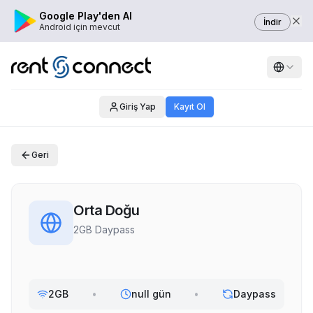
Google Play'den Al
İndir
Android için mevcut
Giriş Yap
Kayıt Ol
Geri
Orta Doğu
2GB Daypass
2GB
•
null gün
•
Daypass