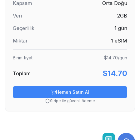
Kapsam
Orta Doğu
Veri
2GB
Geçerlilik
1
gün
Miktar
1
eSIM
Birim fiyat
$14.70
/gün
$14.70
Toplam
Hemen Satın Al
Stripe ile güvenli ödeme