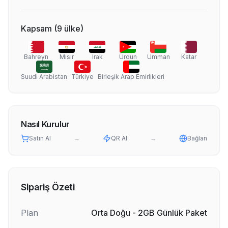
Kapsam
(
9
ülke
)
Bahreyn
Mısır
Irak
Ürdün
Umman
Katar
Suudi Arabistan
Türkiye
Birleşik Arap Emirlikleri
Nasıl Kurulur
Satın Al
→
QR Al
→
Bağlan
Sipariş Özeti
Plan
Orta Doğu - 2GB Günlük Paket