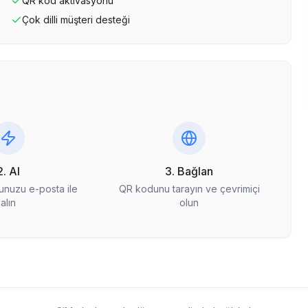
QR kod aktivasyonu
Çok dilli müşteri desteği
2. Al
3. Bağlan
nuzu e-posta ile
QR kodunu tarayın ve çevrimiçi
alın
olun