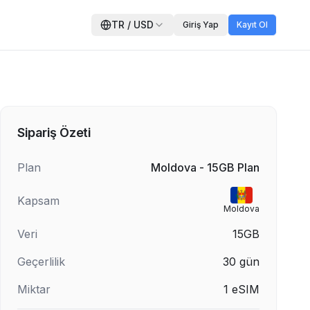
TR
/
USD
Giriş Yap
Kayıt Ol
Sipariş Özeti
Plan
Moldova - 15GB Plan
Kapsam
Moldova
Veri
15GB
Geçerlilik
30
gün
Miktar
1
eSIM