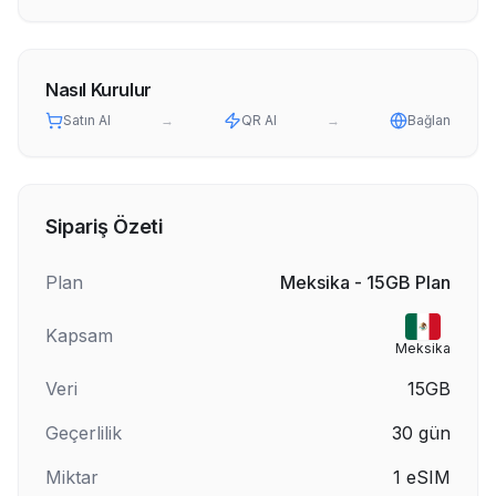
Nasıl Kurulur
Satın Al
→
QR Al
→
Bağlan
Sipariş Özeti
Plan
Meksika - 15GB Plan
Kapsam
Meksika
Veri
15GB
Geçerlilik
30
gün
Miktar
1
eSIM