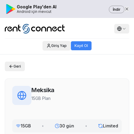
Google Play'den Al
İndir
Android için mevcut
Giriş Yap
Kayıt Ol
Geri
Meksika
15GB Plan
15GB
•
30 gün
•
Limited