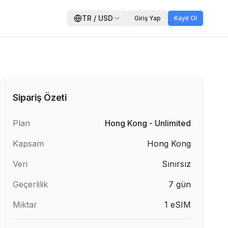
TR
/
USD
Giriş Yap
Kayıt Ol
Sipariş Özeti
Plan
Hong Kong - Unlimited
Kapsam
Hong Kong
Veri
Sınırsız
Geçerlilik
7
gün
Miktar
1
eSIM