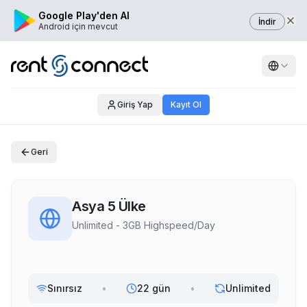
Google Play'den Al
İndir
Android için mevcut
Giriş Yap
Kayıt Ol
Geri
Asya 5 Ülke
Unlimited - 3GB Highspeed/Day
Sınırsız
•
22 gün
•
Unlimited