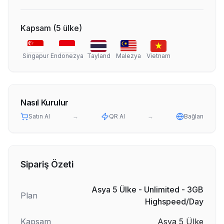
Kapsam
(
5
ülke
)
Singapur
Endonezya
Tayland
Malezya
Vietnam
Nasıl Kurulur
Satın Al
→
QR Al
→
Bağlan
Sipariş Özeti
Asya 5 Ülke - Unlimited - 3GB
Plan
Highspeed/Day
Kapsam
Asya 5 Ülke