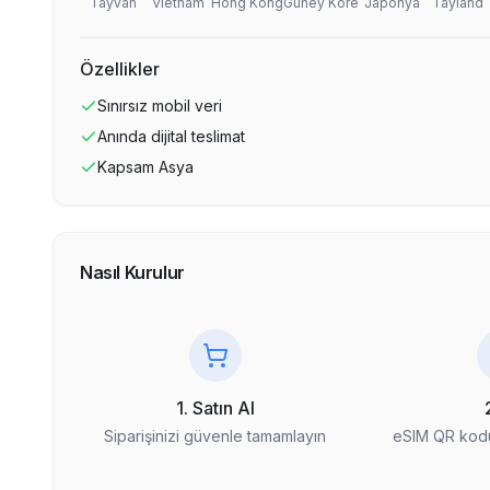
Tayvan
Vietnam
Hong Kong
Güney Kore
Japonya
Tayland
Özellikler
Sınırsız
mobil veri
Anında dijital teslimat
Kapsam
Asya
Nasıl Kurulur
1. Satın Al
Siparişinizi güvenle tamamlayın
eSIM QR kodu