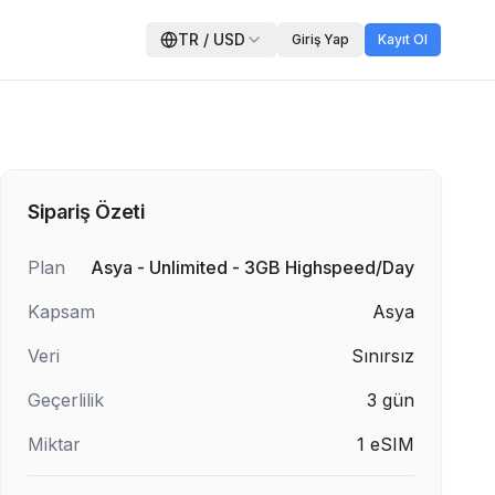
TR
/
USD
Giriş Yap
Kayıt Ol
Sipariş Özeti
Plan
Asya - Unlimited - 3GB Highspeed/Day
Kapsam
Asya
Veri
Sınırsız
Geçerlilik
3
gün
Miktar
1
eSIM