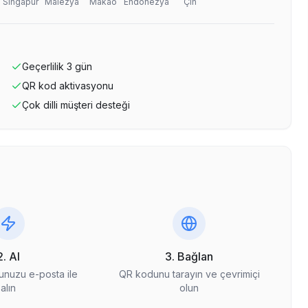
Singapur
Malezya
Makao
Endonezya
Çin
Geçerlilik
3
gün
QR kod aktivasyonu
Çok dilli müşteri desteği
2. Al
3. Bağlan
nuzu e-posta ile
QR kodunu tarayın ve çevrimiçi
alın
olun