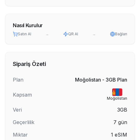
Nasıl Kurulur
Satın Al
→
QR Al
→
Bağlan
Sipariş Özeti
Plan
Moğolistan - 3GB Plan
Kapsam
Moğolistan
Veri
3GB
Geçerlilik
7
gün
Miktar
1
eSIM