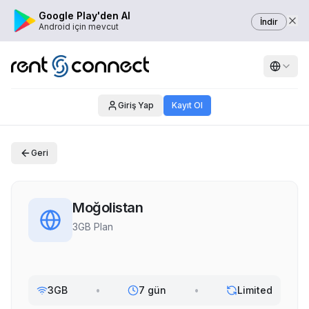
Google Play'den Al
İndir
Android için mevcut
Giriş Yap
Kayıt Ol
Geri
Moğolistan
3GB Plan
3GB
•
7 gün
•
Limited