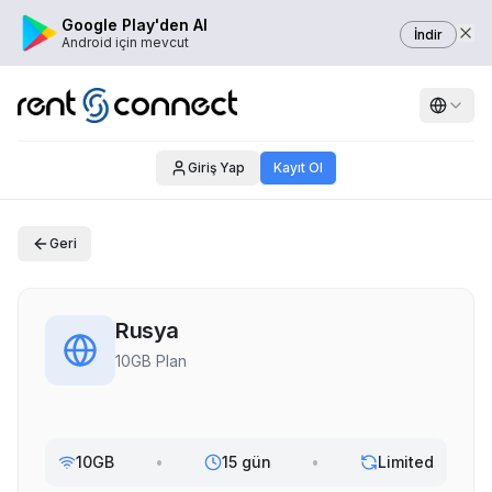
Google Play'den Al
İndir
Android için mevcut
Giriş Yap
Kayıt Ol
Geri
Rusya
10GB Plan
10GB
•
15 gün
•
Limited