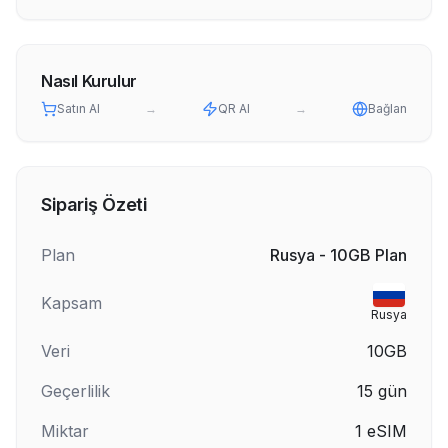
Nasıl Kurulur
Satın Al
→
QR Al
→
Bağlan
Sipariş Özeti
Plan
Rusya - 10GB Plan
Kapsam
Rusya
Veri
10GB
Geçerlilik
15
gün
Miktar
1
eSIM