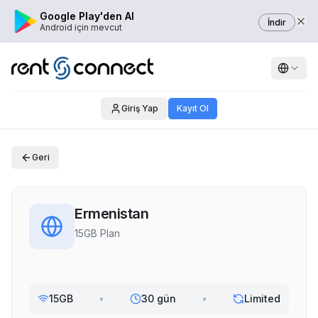
Google Play'den Al
İndir
Android için mevcut
Giriş Yap
Kayıt Ol
Geri
Ermenistan
15GB Plan
15GB
•
30 gün
•
Limited