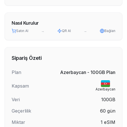
Nasıl Kurulur
Satın Al
→
QR Al
→
Bağlan
Sipariş Özeti
Plan
Azerbaycan - 100GB Plan
Kapsam
Azerbaycan
Veri
100GB
Geçerlilik
60
gün
Miktar
1
eSIM