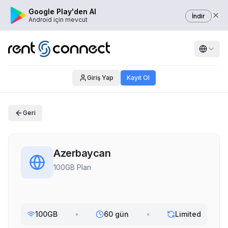
Google Play'den Al
İndir
Android için mevcut
Giriş Yap
Kayıt Ol
Geri
Azerbaycan
100GB Plan
100GB
•
60 gün
•
Limited