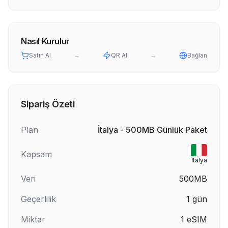
Nasıl Kurulur
Satın Al
→
QR Al
→
Bağlan
Sipariş Özeti
Plan
İtalya - 500MB Günlük Paket
Kapsam
İtalya
Veri
500MB
Geçerlilik
1
gün
Miktar
1
eSIM