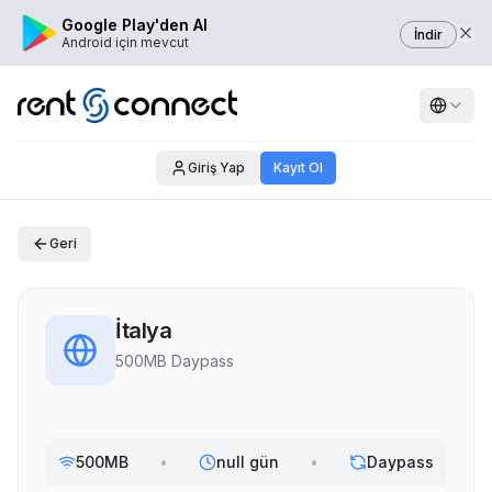
Google Play'den Al
İndir
Android için mevcut
Giriş Yap
Kayıt Ol
Geri
İtalya
500MB Daypass
500MB
•
null gün
•
Daypass