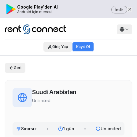
Google Play'den Al
İndir
Android için mevcut
Giriş Yap
Kayıt Ol
Geri
Suudi Arabistan
Unlimited
Sınırsız
•
1 gün
•
Unlimited