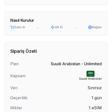
Nasıl Kurulur
Satın Al
→
QR Al
→
Bağlan
Sipariş Özeti
Plan
Suudi Arabistan - Unlimited
Kapsam
Suudi Arabistan
Veri
Sınırsız
Geçerlilik
1
gün
Miktar
1
eSIM