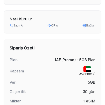
Nasıl Kurulur
Satın Al
→
QR Al
→
Bağlan
Sipariş Özeti
Plan
UAE(Promo) - 5GB Plan
Kapsam
UAE(Promo)
Veri
5GB
Geçerlilik
30
gün
Miktar
1
eSIM