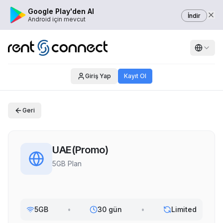
Google Play'den Al
İndir
Android için mevcut
Giriş Yap
Kayıt Ol
Geri
UAE(Promo)
5GB Plan
5GB
•
30 gün
•
Limited