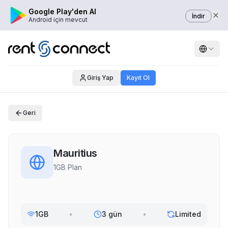
Google Play'den Al
İndir
Android için mevcut
Giriş Yap
Kayıt Ol
Geri
Mauritius
1GB Plan
1GB
•
3 gün
•
Limited