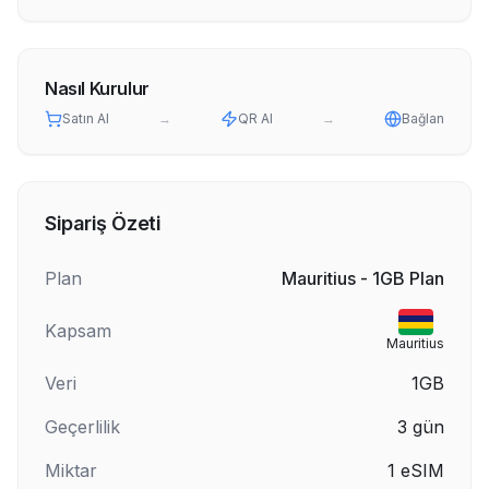
Nasıl Kurulur
Satın Al
→
QR Al
→
Bağlan
Sipariş Özeti
Plan
Mauritius - 1GB Plan
Kapsam
Mauritius
Veri
1GB
Geçerlilik
3
gün
Miktar
1
eSIM