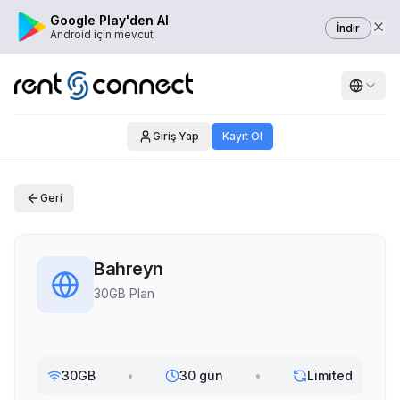
Google Play'den Al
İndir
Android için mevcut
Giriş Yap
Kayıt Ol
Geri
Bahreyn
30GB Plan
30GB
•
30 gün
•
Limited