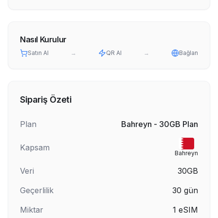
Nasıl Kurulur
Satın Al
→
QR Al
→
Bağlan
Sipariş Özeti
Plan
Bahreyn - 30GB Plan
Kapsam
Bahreyn
Veri
30GB
Geçerlilik
30
gün
Miktar
1
eSIM