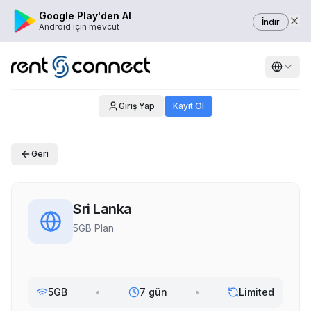
Google Play'den Al
İndir
Android için mevcut
Giriş Yap
Kayıt Ol
Geri
Sri Lanka
5GB Plan
5GB
•
7 gün
•
Limited