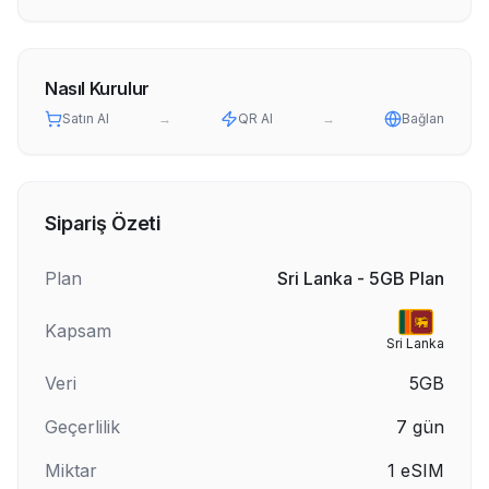
Nasıl Kurulur
Satın Al
→
QR Al
→
Bağlan
Sipariş Özeti
Plan
Sri Lanka - 5GB Plan
Kapsam
Sri Lanka
Veri
5GB
Geçerlilik
7
gün
Miktar
1
eSIM