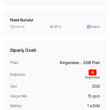
Nasıl Kurulur
Satın Al
→
QR Al
→
Bağlan
Sipariş Özeti
Plan
Kırgızistan - 2GB Plan
Kapsam
Kırgızistan
Veri
2GB
Geçerlilik
15
gün
Miktar
1
eSIM