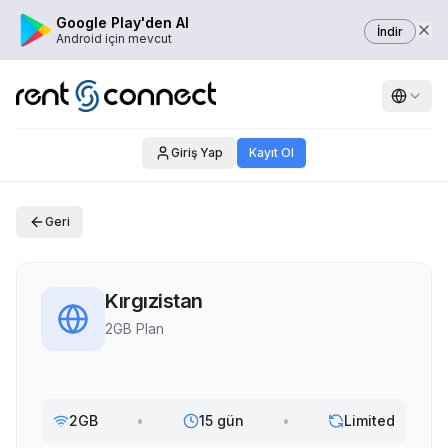
Google Play'den Al
İndir
Android için mevcut
Giriş Yap
Kayıt Ol
Geri
Kırgızistan
2GB Plan
2GB
•
15 gün
•
Limited