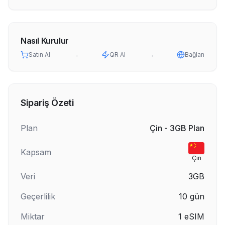
Nasıl Kurulur
Satın Al
→
QR Al
→
Bağlan
Sipariş Özeti
Plan
Çin - 3GB Plan
Kapsam
Çin
Veri
3GB
Geçerlilik
10
gün
Miktar
1
eSIM