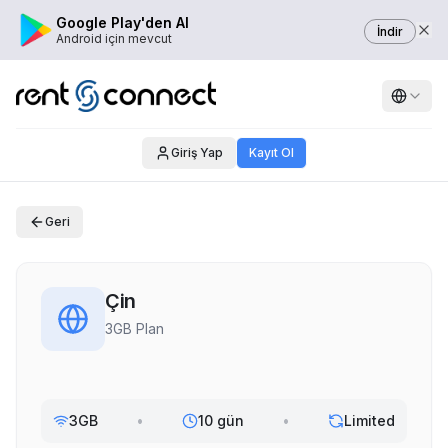
Google Play'den Al
İndir
Android için mevcut
Giriş Yap
Kayıt Ol
Geri
Çin
3GB Plan
3GB
•
10 gün
•
Limited