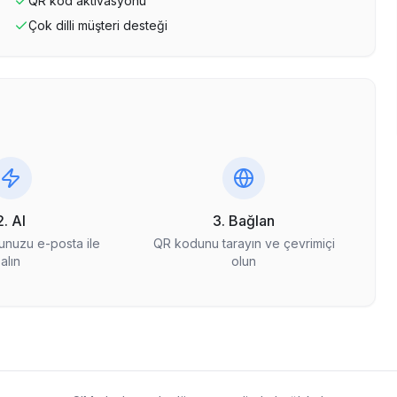
QR kod aktivasyonu
Çok dilli müşteri desteği
2. Al
3. Bağlan
nuzu e-posta ile
QR kodunu tarayın ve çevrimiçi
alın
olun