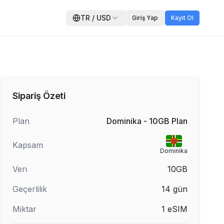
TR
/
USD
Giriş Yap
Kayıt Ol
Sipariş Özeti
Plan
Dominika - 10GB Plan
Kapsam
Dominika
Veri
10GB
Geçerlilik
14
gün
Miktar
1
eSIM