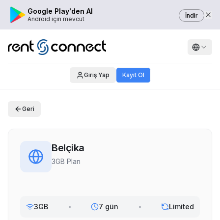
Google Play'den Al
İndir
Android için mevcut
Giriş Yap
Kayıt Ol
Geri
Belçika
3GB Plan
3GB
•
7 gün
•
Limited