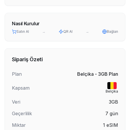
Nasıl Kurulur
Satın Al
→
QR Al
→
Bağlan
Sipariş Özeti
Plan
Belçika - 3GB Plan
Kapsam
Belçika
Veri
3GB
Geçerlilik
7
gün
Miktar
1
eSIM