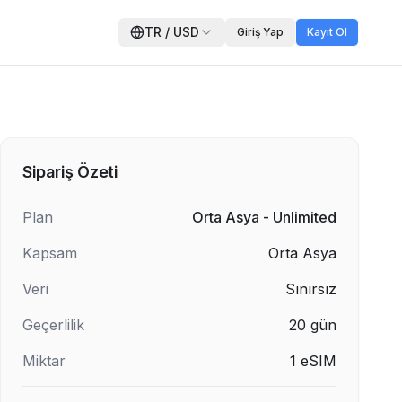
TR
/
USD
Giriş Yap
Kayıt Ol
Sipariş Özeti
Plan
Orta Asya - Unlimited
Kapsam
Orta Asya
Veri
Sınırsız
Geçerlilik
20
gün
Miktar
1
eSIM