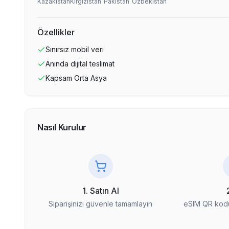
Kazakistan
Kırgızistan
Pakistan
Özbekistan
Özellikler
Sınırsız
mobil veri
Anında dijital teslimat
Kapsam
Orta Asya
Nasıl Kurulur
1. Satın Al
Siparişinizi güvenle tamamlayın
eSIM QR kodu