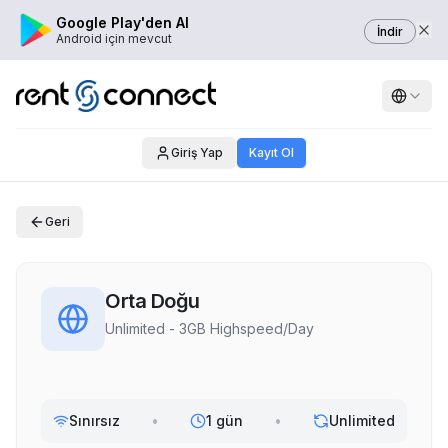
Google Play'den Al
İndir
Android için mevcut
Giriş Yap
Kayıt Ol
Geri
Orta Doğu
Unlimited - 3GB Highspeed/Day
Sınırsız
•
1 gün
•
Unlimited