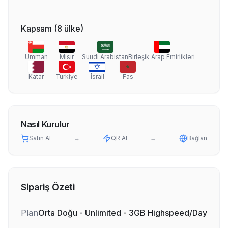
Kapsam
(
8
ülke
)
Umman
Mısır
Suudi Arabistan
Birleşik Arap Emirlikleri
Katar
Türkiye
İsrail
Fas
Nasıl Kurulur
Satın Al
→
QR Al
→
Bağlan
Sipariş Özeti
Plan
Orta Doğu - Unlimited - 3GB Highspeed/Day