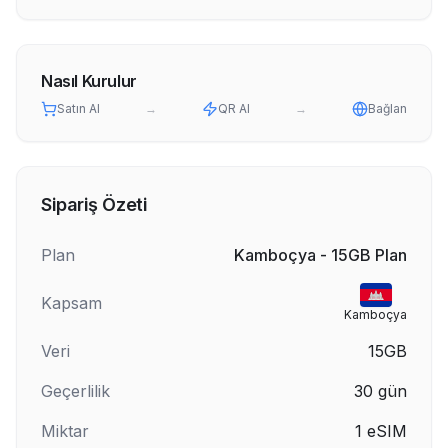
Nasıl Kurulur
Satın Al
→
QR Al
→
Bağlan
Sipariş Özeti
Plan
Kamboçya - 15GB Plan
Kapsam
Kamboçya
Veri
15GB
Geçerlilik
30
gün
Miktar
1
eSIM