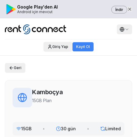
Google Play'den Al
İndir
Android için mevcut
Giriş Yap
Kayıt Ol
Geri
Kamboçya
15GB Plan
15GB
•
30 gün
•
Limited