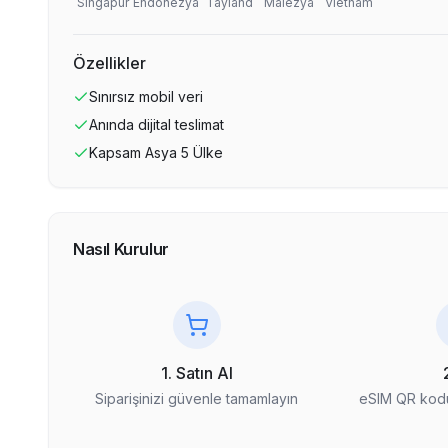
Singapur
Endonezya
Tayland
Malezya
Vietnam
Özellikler
Sınırsız
mobil veri
Anında dijital teslimat
Kapsam
Asya 5 Ülke
Nasıl Kurulur
1. Satın Al
Siparişinizi güvenle tamamlayın
eSIM QR kodu