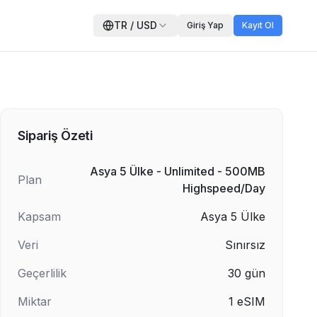
TR
/
USD
Giriş Yap
Kayıt Ol
Sipariş Özeti
Asya 5 Ülke - Unlimited - 500MB
Plan
Highspeed/Day
Kapsam
Asya 5 Ülke
Veri
Sınırsız
Geçerlilik
30
gün
Miktar
1
eSIM