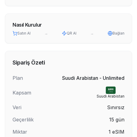
Nasıl Kurulur
Satın Al
→
QR Al
→
Bağlan
Sipariş Özeti
Plan
Suudi Arabistan - Unlimited
Kapsam
Suudi Arabistan
Veri
Sınırsız
Geçerlilik
15
gün
Miktar
1
eSIM