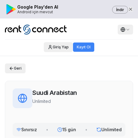
Google Play'den Al
İndir
Android için mevcut
Giriş Yap
Kayıt Ol
Geri
Suudi Arabistan
Unlimited
Sınırsız
•
15 gün
•
Unlimited