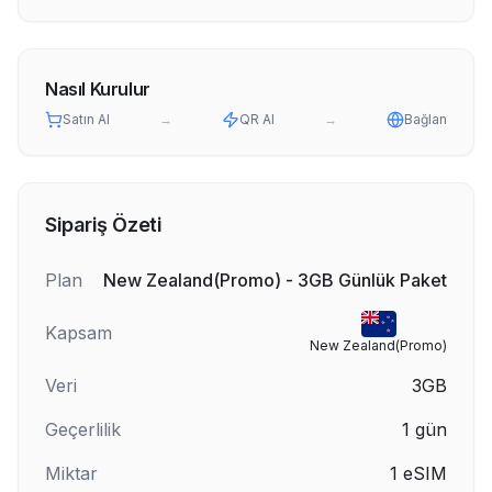
Nasıl Kurulur
Satın Al
→
QR Al
→
Bağlan
Sipariş Özeti
Plan
New Zealand(Promo) - 3GB Günlük Paket
Kapsam
New Zealand(Promo)
Veri
3GB
Geçerlilik
1
gün
Miktar
1
eSIM