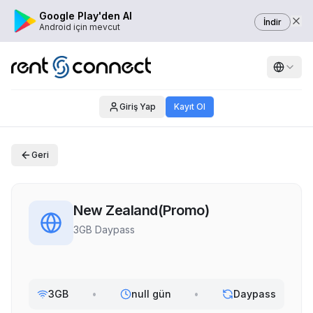
Google Play'den Al
İndir
Android için mevcut
Giriş Yap
Kayıt Ol
Geri
New Zealand(Promo)
3GB Daypass
3GB
•
null gün
•
Daypass